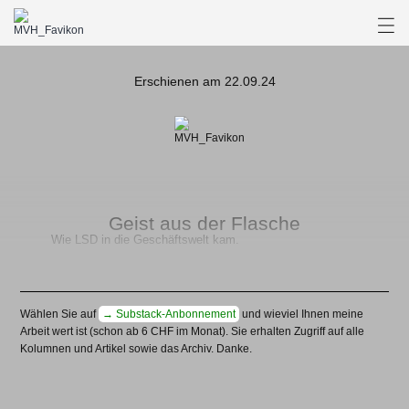
Erschienen am 22.09.24
Geist aus der Flasche
Wie LSD in die Geschäftswelt kam.
Wählen Sie auf
→ Substack-Anbonnement
und wieviel Ihnen meine
Arbeit wert ist (schon ab 6 CHF im Monat). Sie erhalten Zugriff auf alle
Kolumnen und Artikel sowie das Archiv. Danke.