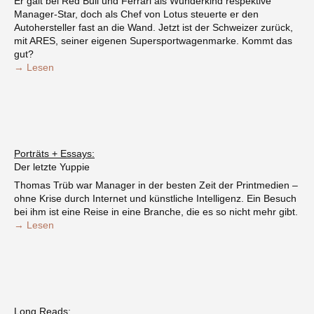
Er galt bei Red Bull und Ferrari als Wunderkind respektive
Manager-Star, doch als Chef von Lotus steuerte er den
Autohersteller fast an die Wand. Jetzt ist der Schweizer zurück,
mit ARES, seiner eigenen Supersportwagenmarke. Kommt das
gut?
→ Lesen
Porträts + Essays:
Der letzte Yuppie
Thomas Trüb war Manager in der besten Zeit der Printmedien –
ohne Krise durch Internet und künstliche Intelligenz. Ein Besuch
bei ihm ist eine Reise in eine Branche, die es so nicht mehr gibt.
→ Lesen
Long Reads: