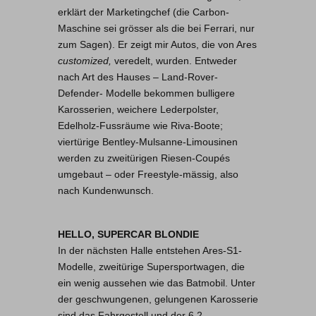
erklärt der Marketingchef (die Carbon-
Maschine sei grösser als die bei Ferrari, nur
zum Sagen). Er zeigt mir Autos, die von Ares
customized,
veredelt, wurden. Entweder
nach Art des Hauses – Land-Rover-
Defender- Modelle bekommen bulligere
Karosserien, weichere Lederpolster,
Edelholz-Fussräume wie Riva-Boote;
viertürige Bentley-Mulsanne-Limousinen
werden zu zweitürigen Riesen-Coupés
umgebaut – oder Freestyle-mässig, also
nach Kundenwunsch.
HELLO, SUPERCAR BLONDIE
In der nächsten Halle entstehen Ares-S1-
Modelle, zweitürige Supersportwagen, die
ein wenig aussehen wie das Batmobil. Unter
der geschwungenen, gelungenen Karosserie
sind das Fahrgestell und der 6,2-