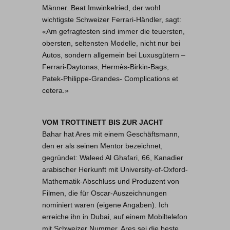
Männer. Beat Imwinkelried, der wohl
wichtigste Schweizer Ferrari-Händler, sagt:
«Am gefragtesten sind immer die teuersten,
obersten, seltensten Modelle, nicht nur bei
Autos, sondern allgemein bei Luxusgütern –
Ferrari-Daytonas, Hermès-Birkin-Bags,
Patek-Philippe-Grandes- Complications et
cetera.»
VOM TROTTINETT BIS ZUR JACHT
Bahar hat Ares mit einem Geschäftsmann,
den er als seinen Mentor bezeichnet,
gegründet: Waleed Al Ghafari, 66, Kanadier
arabischer Herkunft mit University-of-Oxford-
Mathematik-Abschluss und Produzent von
Filmen, die für Oscar-Auszeichnungen
nominiert waren (eigene Angaben). Ich
erreiche ihn in Dubai, auf einem Mobiltelefon
mit Schweizer Nummer. Ares sei die beste