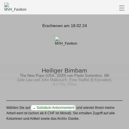
Erschienen am 18.02.24
Heiliger Bimbam
The New Pope (USA, 2020) von Paolo Sorrentino. Mit
Jude Law und John Malkovich. Eine Staffel (9 Episoden).
Auf Sky Show
Wählen Sie auf
→ Substack-Anbonnement
und wieviel Ihnen meine
Arbeit wert ist (schon ab 6 CHF im Monat). Sie erhalten Zugriff auf alle
Kolumnen und Artikel sowie das Archiv. Danke.