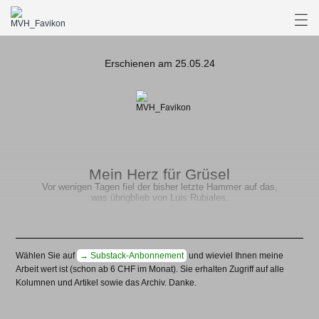
Erschienen am 25.05.24
Mein Herz für Grüsel
Vor wenigen Tagen fiel der bisher letzte Hammer auf das,
was übrigblieb von Luis Rubiales.
Wählen Sie auf
→ Substack-Anbonnement
und wieviel Ihnen meine
Arbeit wert ist (schon ab 6 CHF im Monat). Sie erhalten Zugriff auf alle
Kolumnen und Artikel sowie das Archiv. Danke.