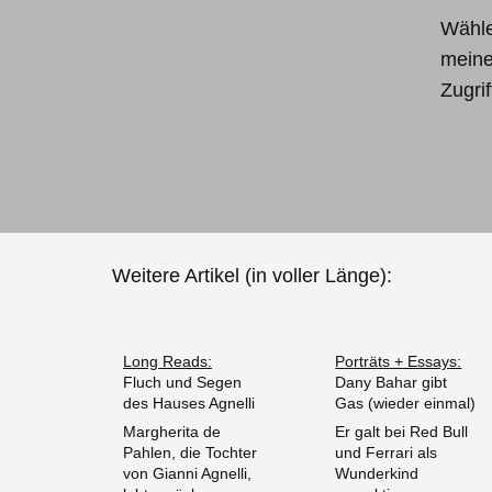
Wähle
meine
Zugri
Weitere Artikel (in voller Länge):
Long Reads:
Porträts + Essays:
Fluch und Segen
Dany Bahar gibt
des Hauses Agnelli
Gas (wieder einmal)
Margherita de
Er galt bei Red Bull
Pahlen, die Tochter
und Ferrari als
von Gianni Agnelli,
Wunderkind