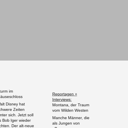
turm im
Reportagen +
äuseschloss
Interviews:
alt Disney hat
Montana, der Traum
chwere Zeiten
vom Wilden Westen
inter sich. Jetzt soll
Manche Männer, die
s Bob Iger wieder
als Jungen von
ichten. Der alt-neue