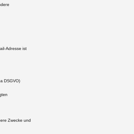
ndere
il-Adresse ist
t. a DSGVO)
gten
ndere Zwecke und