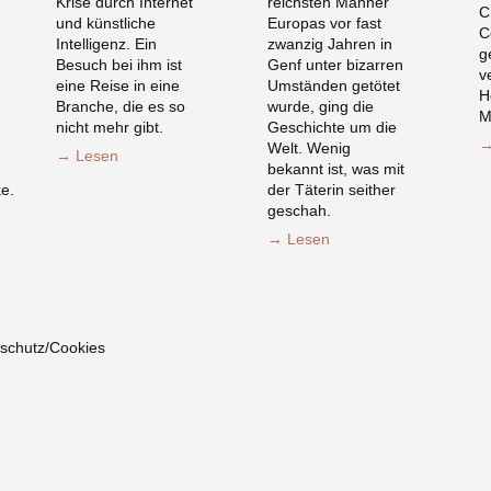
Krise durch Internet
reichsten Männer
C
und künstliche
Europas vor fast
C
Intelligenz. Ein
zwanzig Jahren in
g
Besuch bei ihm ist
Genf unter bizarren
v
eine Reise in eine
Umständen getötet
H
Branche, die es so
wurde, ging die
M
nicht mehr gibt.
Geschichte um die
→
Welt. Wenig
→ Lesen
bekannt ist, was mit
e.
der Täterin seither
geschah.
→ Lesen
schutz/Cookies