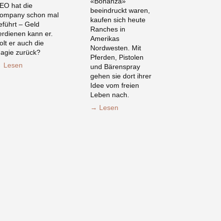
«Bonanza»
EO hat die
beeindruckt waren,
ompany schon mal
kaufen sich heute
eführt – Geld
Ranches in
erdienen kann er.
Amerikas
olt er auch die
Nordwesten. Mit
agie zurück?
Pferden, Pistolen
 Lesen
und Bärenspray
gehen sie dort ihrer
Idee vom freien
Leben nach.
→ Lesen