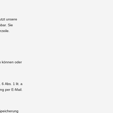
utzt unsere
sbar. Sie
zeile.
zu können oder
6 Abs. 1 lit. a
ung per E-Mail.
 Speicherung