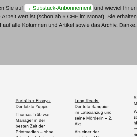
n Sie auf
→ Substack-Anbonnement
und wieviel Ihnen
 Arbeit wert ist (schon ab 6 CHF im Monat). Sie erhalten
ff auf alle Kolumnen und Artikel sowie das Archiv. Danke.
S
Porträts + Essays:
Long Reads:
M
Der letzte Yuppie
Der tote Banquier
W
im Latexanzug und
Thomas Trüb war
s
seine Mörderin – 2.
Manager in der
h
Akt
besten Zeit der
e
Printmedien – ohne
Als einer der
r