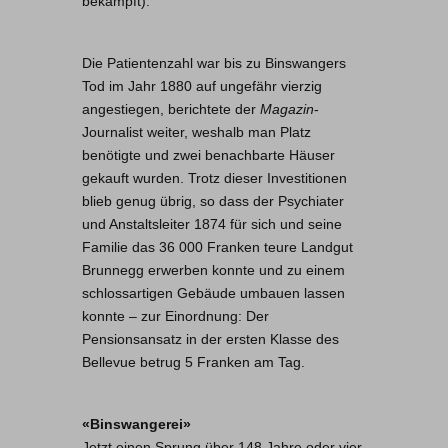
bekämpft).
Die Patientenzahl war bis zu Binswangers
Tod im Jahr 1880 auf ungefähr vierzig
angestiegen, berichtete der
Magazin
-
Journalist weiter, weshalb man Platz
benötigte und zwei benachbarte Häuser
gekauft wurden. Trotz dieser Investitionen
blieb genug übrig, so dass der Psychiater
und Anstaltsleiter 1874 für sich und seine
Familie das 36 000 Franken teure Landgut
Brunnegg erwerben konnte und zu einem
schlossartigen Gebäude umbauen lassen
konnte – zur Einordnung: Der
Pensionsansatz in der ersten Klasse des
Bellevue betrug 5 Franken am Tag.
«Binswangerei»
Jetzt einen Sprung über 148 Jahre oder vier