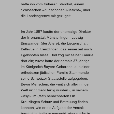
hatte ihn vom früheren Standort, einem
Schlösschen «Zur schönen Aussicht», über
die Landesgrenze mit gezügelt.
Im Jahr 1857 kaufte der ehemalige Direktor
der Irrenanstalt Münsterlingen, Ludwig
Binswanger (der Ältere), die Liegenschaft
Bellevue in Kreuzlingen, das seinerzeit noch
Egelshofen hiess. Und zog mit seiner Familie
dort ein; zuvor hatte der damals 37-jährige,
im Königreich Bayern Geborene, aus einer
orthodoxen jüdischen Familie Stammende
seine Schweizer Staatsstelle aufgegeben.
Bevor Menschen, die «mit sich allein in der
Welt nicht mehr fertig wurden», in seinem
«Asyl» im (fast) benachbarten Ort
Kreuzlingen Schutz und Betreuung finden
konnten, wie er die Aufgabe der Anstalt
beschrieb, hatte er versucht, eine solche in