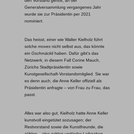
den Vorstand geholt; an der
Generalversammlung vergangenes Jahr
wurde sie zur Präsidentin per 2021
nominiert.
Das heisst, einer wie Walter Kielholz führt
solche
moves
nicht selbst aus, das könnte
ein
Gschmäckli
haben. Dafür gibt’s das
Netzwerk, in diesem Fall Corine Mauch,
Zürichs Stadtpräsidentin sowie
Kunstgesellschaft-Vorstandsmitglied. Sie war
es denn auch, die Anne Keller offiziell als
Präsidentin anfragte – von Frau zu Frau, das
passt.
Alles war also gut, Kielholz hatte Anne Keller
kunstvoll eingetütet sozusagen; der
Restvorstand sowie die Kunstfreunde, die
zählen – also zahlen und/oder Leihgaben