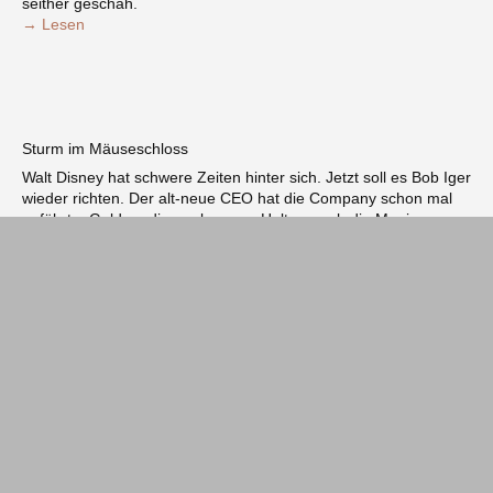
seither geschah.
→ Lesen
Sturm im Mäuseschloss
Walt Disney hat schwere Zeiten hinter sich. Jetzt soll es Bob Iger
wieder richten. Der alt-neue CEO hat die Company schon mal
geführt – Geld verdienen kann er. Holt er auch die Magie
zurück?
→ Lesen
Reportagen + Interviews:
Montana, der Traum vom Wilden Westen
Manche Männer, die als Jungen von «Bonanza» beeindruckt
waren, kaufen sich heute Ranches in Amerikas Nordwesten. Mit
Pferden, Pistolen und Bärenspray gehen sie dort ihrer Idee vom